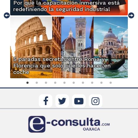
Por qué la capacitación inmersiva está
redefiniendo la seguridad industrial
5 paradas secretas entre Roma y
Florencia que solo puedes hacer en
coche