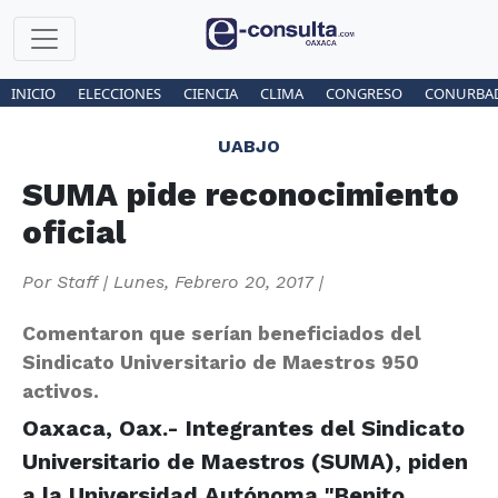
INICIO
ELECCIONES
CIENCIA
CLIMA
CONGRESO
CONURBA
UABJO
SUMA pide reconocimiento
oficial
Por
Staff
|
Lunes, Febrero 20, 2017
|
Comentaron que serían beneficiados del
Sindicato Universitario de Maestros 950
activos.
Oaxaca, Oax.- Integrantes del Sindicato
Universitario de Maestros (SUMA), piden
a la Universidad Autónoma "Benito