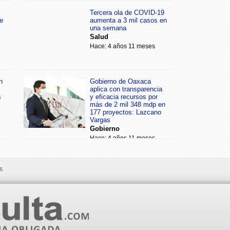
Tercera ola de COVID-19
e
aumenta a 3 mil casos en
una semana
Salud
Hace: 4 años 11 meses
n
Gobierno de Oaxaca
aplica con transparencia
s
y eficacia recursos por
más de 2 mil 348 mdp en
177 proyectos: Lazcano
Vargas
Gobierno
Hace: 4 años 11 meses
s