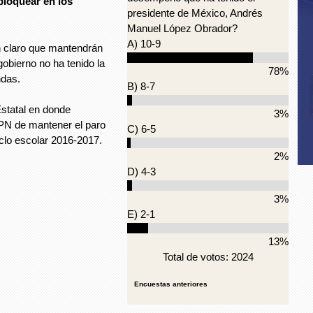
bloquear en los
presidente de México, Andrés
Manuel López Obrador?
A) 10-9
en claro que mantendrán
gobierno no ha tenido la
78%
ndas.
B) 8-7
Estatal en donde
3%
DPN de mantener el paro
C) 6-5
ciclo escolar 2016-2017.
2%
D) 4-3
3%
E) 2-1
13%
Total de votos: 2024
Encuestas anteriores