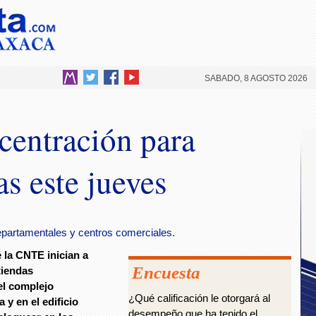
SABADO, 8 AGOSTO 2026
centración para
as este jueves
epartamentales y centros comerciales.
 la CNTE inician a
Encuesta
tiendas
el complejo
¿Qué calificación le otorgará al
y en el edificio
desempeño que ha tenido el