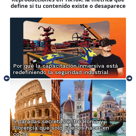
define si tu contenido existe o desaparece
Por qué la capacitación inmersiva está
redefiniendo la seguridad industrial
5 paradas secretas entre Roma y
Florencia que solo puedes hacer en
coche