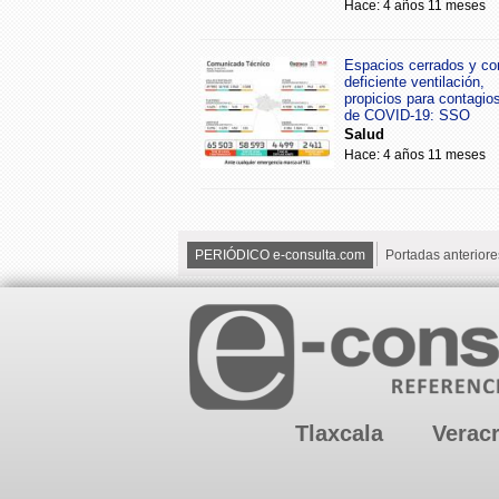
Hace: 4 años 11 meses
Espacios cerrados y co
deficiente ventilación,
propicios para contagio
de COVID-19: SSO
Salud
Hace: 4 años 11 meses
PERIÓDICO e-consulta.com
Portadas anteriore
Tlaxcala
Verac