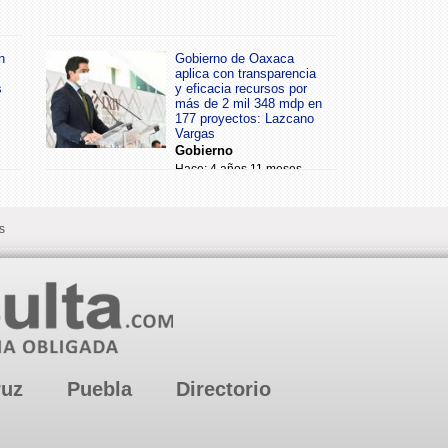
n
Gobierno de Oaxaca
aplica con transparencia
s
y eficacia recursos por
más de 2 mil 348 mdp en
177 proyectos: Lazcano
Vargas
Gobierno
Hace: 4 años 11 meses
s
ruz
Puebla
Directorio