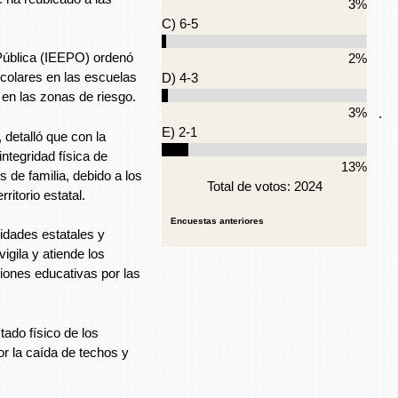
3%
C) 6-5
 Pública (IEEPO) ordenó
2%
colares en las escuelas
D) 4-3
en las zonas de riesgo.
3%
.
E) 2-1
 detalló que con la
integridad física de
13%
 de familia, debido a los
Total de votos: 2024
ritorio estatal.
Encuestas anteriores
idades estatales y
igila y atiende los
iones educativas por las
tado físico de los
r la caída de techos y