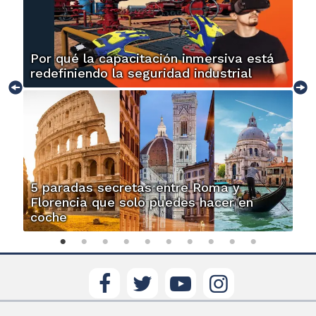
Por qué la capacitación inmersiva está
redefiniendo la seguridad industrial
5 paradas secretas entre Roma y
Florencia que solo puedes hacer en
coche