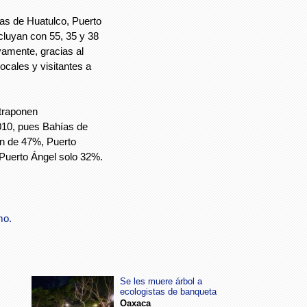
ías de Huatulco, Puerto
cluyan con 55, 35 y 38
vamente, gracias al
ocales y visitantes a
traponen
010, pues Bahías de
n de 47%, Puerto
Puerto Ángel solo 32%.
mo.
Se les muere árbol a
ecologistas de banqueta
Oaxaca