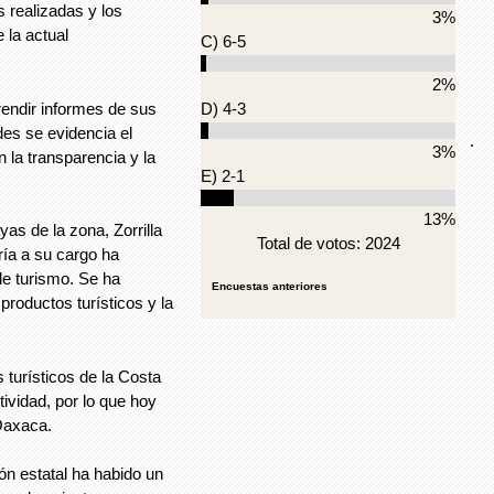
s realizadas y los
3%
 la actual
C) 6-5
2%
 rendir informes de sus
D) 4-3
edes se evidencia el
.
3%
la transparencia y la
E) 2-1
13%
as de la zona, Zorrilla
Total de votos: 2024
ría a su cargo ha
de turismo. Se ha
Encuestas anteriores
 productos turísticos y la
 turísticos de la Costa
vidad, por lo que hoy
Oaxaca.
ión estatal ha habido un