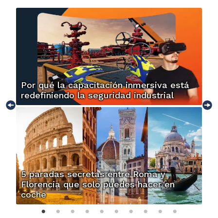
Por qué la capacitación inmersiva está
redefiniendo la seguridad industrial
5 paradas secretas entre Roma y
Florencia que solo puedes hacer en
coche