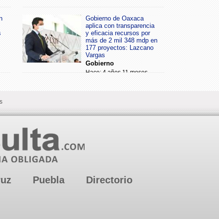
n
Gobierno de Oaxaca
aplica con transparencia
s
y eficacia recursos por
más de 2 mil 348 mdp en
177 proyectos: Lazcano
Vargas
Gobierno
Hace: 4 años 11 meses
s
ruz
Puebla
Directorio