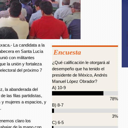
xaca.- La candidata a la
Encuesta
 cabecera en Santa Lucía
unió con militantes
¿Qué calificación le otorgará al
ue la unión y fortaleza
desempeño que ha tenido el
 electoral del próximo 7
presidente de México, Andrés
Manuel López Obrador?
A) 10-9
ez, la abanderada del
e las filas partidistas,
78%
s y mujeres a espacios, y
B) 8-7
.
3%
enemos claro los
C) 6-5
rabajar de la mano con