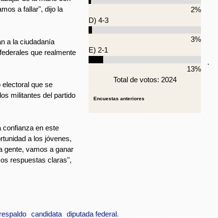
os a fallar", dijo la
2%
D) 4-3
3%
n a la ciudadanía
E) 2-1
federales que realmente
.
13%
Total de votos: 2024
 electoral que se
os militantes del partido
Encuestas anteriores
a confianza en este
rtunidad a los jóvenes,
a gente, vamos a ganar
os respuestas claras",
respaldo
candidata
diputada federal.