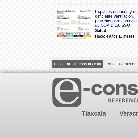
Espacios cerrados y co
deficiente ventilación,
propicios para contagio
de COVID-19: SSO
Salud
Hace: 4 años 11 meses
PERIÓDICO e-consulta.com
Portadas anteriore
Tlaxcala
Verac