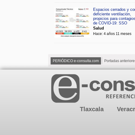
Espacios cerrados y co
deficiente ventilación,
propicios para contagio
de COVID-19: SSO
Salud
Hace: 4 años 11 meses
PERIÓDICO e-consulta.com
Portadas anteriore
Tlaxcala
Verac