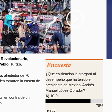
 Revolucionario,
Encuesta
Pablo Huitzo.
¿Qué calificación le otorgará al
a, alrededor de 70
desempeño que ha tenido el
bién tomaron la caseta de
presidente de México, Andrés
Manuel López Obrador?
A) 10-9
on en contra de un
o.
78%
B) 8-7