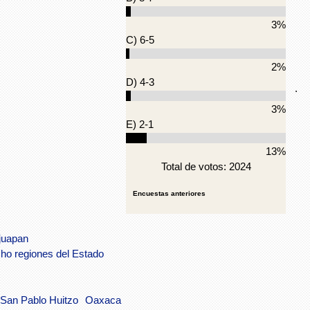
3%
C) 6-5
2%
D) 4-3
.
3%
E) 2-1
13%
Total de votos: 2024
Encuestas anteriores
juapan
ho regiones del Estado
San Pablo Huitzo
Oaxaca