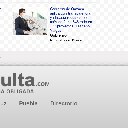
n
Gobierno de Oaxaca
aplica con transparencia
s
y eficacia recursos por
más de 2 mil 348 mdp en
177 proyectos: Lazcano
Vargas
Gobierno
Hace: 4 años 11 meses
s
ruz
Puebla
Directorio