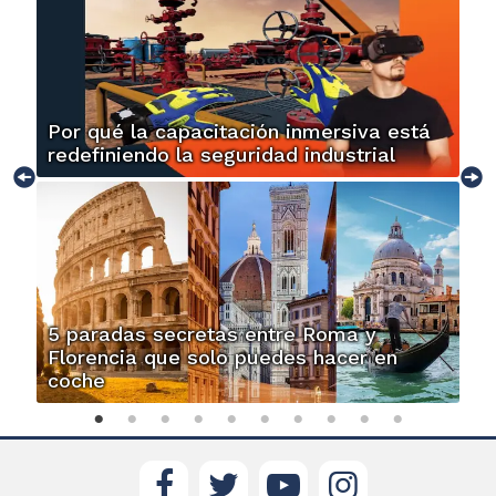
Por qué la capacitación inmersiva está
redefiniendo la seguridad industrial
5 paradas secretas entre Roma y
Florencia que solo puedes hacer en
coche