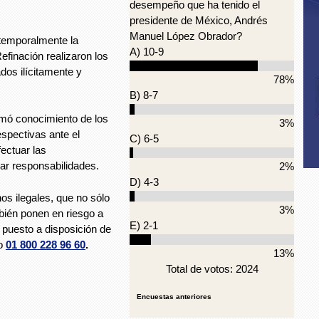
desempeño que ha tenido el
presidente de México, Andrés
Manuel López Obrador?
temporalmente la
A) 10-9
finación realizaron los
ados ilícitamente y
78%
B) 8-7
omó conocimiento de los
3%
espectivas ante el
C) 6-5
fectuar las
ar responsabilidades.
2%
D) 4-3
s ilegales, que no sólo
3%
bién ponen en riesgo a
E) 2-1
puesto a disposición de
to
01 800 228 96 60
.
13%
Total de votos: 2024
Encuestas anteriores