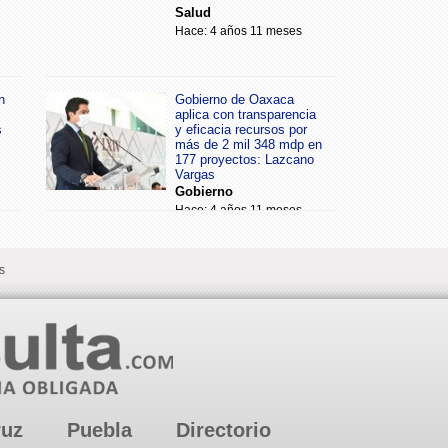
Salud
Hace: 4 años 11 meses
n
Gobierno de Oaxaca
aplica con transparencia
s
y eficacia recursos por
más de 2 mil 348 mdp en
177 proyectos: Lazcano
Vargas
Gobierno
Hace: 4 años 11 meses
s
ruz
Puebla
Directorio