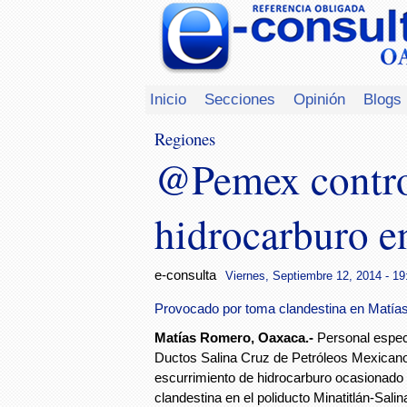
Inicio
Secciones
Opinión
Blogs
Regiones
@Pemex contro
hidrocarburo e
e-consulta
Viernes, Septiembre 12, 2014 - 19
Provocado por toma clandestina en Matí
Matías Romero
, Oax
aca
.-
Personal especi
Ductos Salina Cruz de Petróleos Mexicano
escurrimiento de hidrocarburo ocasionado
clandestina en el poliducto Minatitlán-Sali