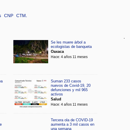
s
CNP
CTM.
.
Se les muere árbol a
ecologistas de banqueta
Oaxaca
Hace: 4 años 11 meses
ea
Suman 233 casos
nuevos de Covid-19, 20
defunciones y mil 965
activos
Salud
Hace: 4 años 11 meses
Tercera ola de COVID-19
e
aumenta a 3 mil casos en
una semana