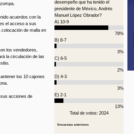
desempeño que ha tenido el
Atzompa.
presidente de México, Andrés
Manuel López Obrador?
nido acuerdos con la
A) 10-9
les el acceso a sus
a colocación de malla en
78%
B) 8-7
on los vendedores,
3%
á la circulación de las
C) 6-5
itio.
2%
antener los 10 cajones
D) 4-3
zona.
3%
E) 2-1
 sus acciones de
13%
Total de votos: 2024
Encuestas anteriores