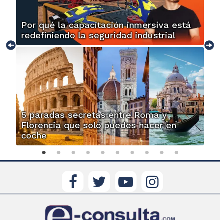
Por qué la capacitación inmersiva está
redefiniendo la seguridad industrial
5 paradas secretas entre Roma y
Florencia que solo puedes hacer en
coche