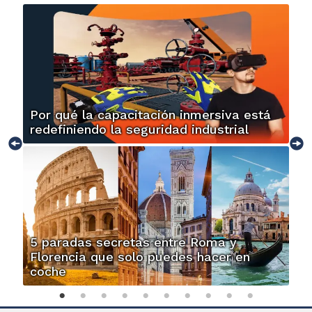
Por qué la capacitación inmersiva está
redefiniendo la seguridad industrial
5 paradas secretas entre Roma y
Florencia que solo puedes hacer en
coche