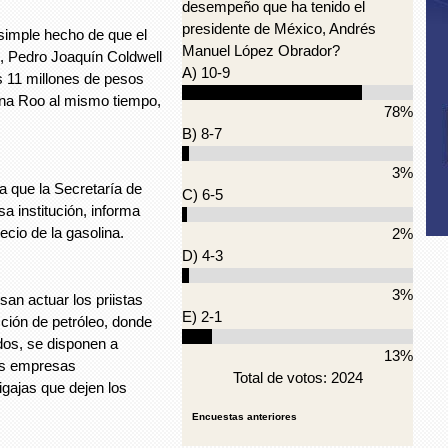
desempeño que ha tenido el
presidente de México, Andrés
simple hecho de que el
Manuel López Obrador?
l, Pedro Joaquín Coldwell
A) 10-9
s 11 millones de pesos
ana Roo al mismo tiempo,
78%
B) 8-7
3%
a que la Secretaría de
C) 6-5
a institución, informa
ecio de la gasolina.
2%
D) 4-3
3%
an actuar los priistas
E) 2-1
cción de petróleo, donde
dos, se disponen a
13%
es empresas
Total de votos: 2024
igajas que dejen los
Encuestas anteriores