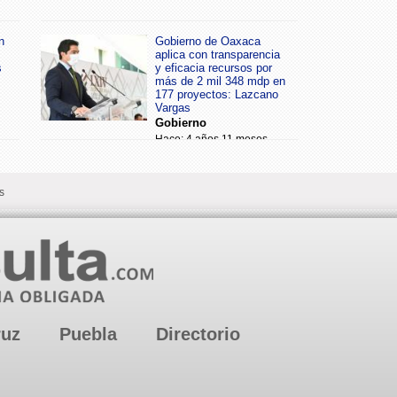
n
Gobierno de Oaxaca
aplica con transparencia
s
y eficacia recursos por
más de 2 mil 348 mdp en
177 proyectos: Lazcano
Vargas
Gobierno
Hace: 4 años 11 meses
s
ruz
Puebla
Directorio