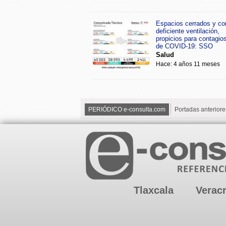
Espacios cerrados y co
deficiente ventilación,
propicios para contagio
de COVID-19: SSO
Salud
Hace: 4 años 11 meses
PERIÓDICO e-consulta.com
Portadas anteriore
Tlaxcala
Verac