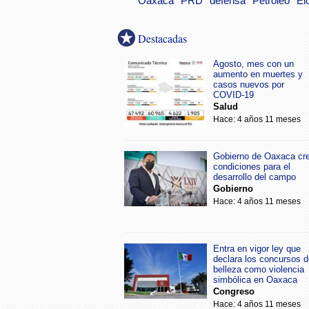
Oaxaca
PRD
defensa
Petróleo
El
Destacadas
Agosto, mes con un
aumento en muertes y
casos nuevos por
COVID-19
Salud
Hace: 4 años 11 meses
Gobierno de Oaxaca cr
condiciones para el
desarrollo del campo
Gobierno
Hace: 4 años 11 meses
Entra en vigor ley que
declara los concursos d
belleza como violencia
simbólica en Oaxaca
Congreso
Hace: 4 años 11 meses