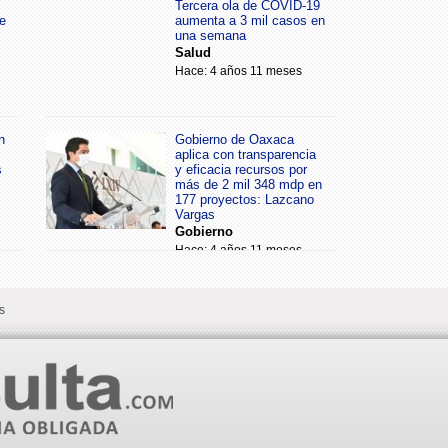
Tercera ola de COVID-19
e
aumenta a 3 mil casos en
una semana
Salud
Hace: 4 años 11 meses
n
Gobierno de Oaxaca
aplica con transparencia
s
y eficacia recursos por
más de 2 mil 348 mdp en
177 proyectos: Lazcano
Vargas
Gobierno
Hace: 4 años 11 meses
s