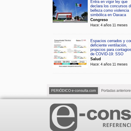
Entra en vigor ley que
declara los concursos d
belleza como violencia
simbólica en Oaxaca
Congreso
Hace: 4 años 11 meses
Espacios cerrados y co
deficiente ventilación,
propicios para contagio
de COVID-19: SSO
Salud
Hace: 4 años 11 meses
PERIÓDICO e-consulta.com
Portadas anteriore