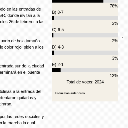
78%
odo en las entradas de
B) 8-7
GR, donde invitan a la
les 26 de febrero, a las
3%
C) 6-5
.
cuarto de hoja tamaño
2%
e color rojo, piden a los
D) 4-3
3%
E) 2-1
 entrada sur de la ciudad
terminará en el puente
13%
Total de votos: 2024
ulinas a la entrada del
Encuestas anteriores
tentaron quitarlas y
iraran.
or las redes sociales y
en la marcha la cual