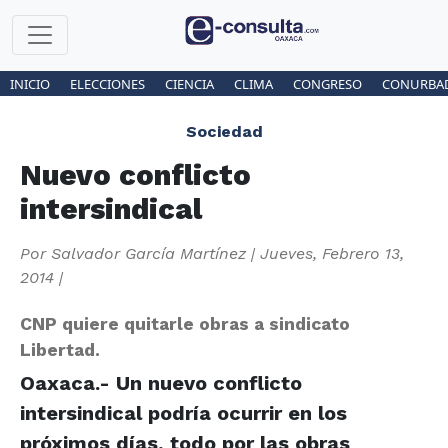
INICIO
ELECCIONES
CIENCIA
CLIMA
CONGRESO
CONURBA
Sociedad
Nuevo conflicto
intersindical
Por
Salvador García Martínez
|
Jueves, Febrero 13,
2014
|
CNP quiere quitarle obras a sindicato
Libertad.
Oaxaca.- Un nuevo conflicto
intersindical podría ocurrir en los
próximos días, todo por las obras