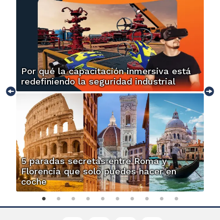
Por qué la capacitación inmersiva está
redefiniendo la seguridad industrial
5 paradas secretas entre Roma y
Florencia que solo puedes hacer en
coche