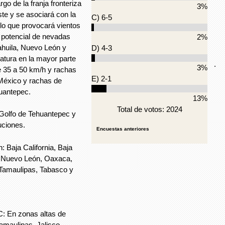
rgo de la franja fronteriza
3%
te y se asociará con la
C) 6-5
lo que provocará vientos
, potencial de nevadas
2%
ahuila, Nuevo León y
D) 4-3
tura en la mayor parte
.
3%
e 35 a 50 km/h y rachas
E) 2-1
e México y rachas de
uantepec.
13%
Total de votos: 2024
Golfo de Tehuantepec y
uciones.
Encuestas anteriores
: Baja California, Baja
o, Nuevo León, Oaxaca,
 Tamaulipas, Tabasco y
: En zonas altas de
Tamaulipas, Jalisco,