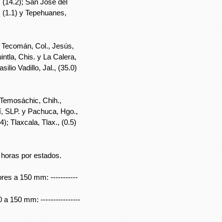
, (14.2); San José del
, (1.1) y Tepehuanes,
 Tecomán, Col., Jesús,
uintla, Chis. y La Calera,
silio Vadillo, Jal., (35.0)
Temosáchic, Chih.,
sí, SLP. y Pachuca, Hgo.,
4); Tlaxcala, Tlax., (0.5)
4 horas por estados.
es a 150 mm: -----------
a 150 mm: ----------------