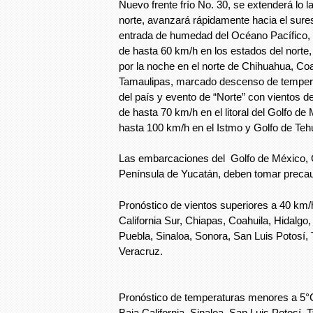
Nuevo frente frío No. 30, se extenderá lo la
norte, avanzará rápidamente hacia el sures
entrada de humedad del Océano Pacífico, 
de hasta 60 km/h en los estados del norte
por la noche en el norte de Chihuahua, Co
Tamaulipas, marcado descenso de tempera
del país y evento de “Norte” con vientos d
de hasta 70 km/h en el litoral del Golfo d
hasta 100 km/h en el Istmo y Golfo de Teh
Las embarcaciones del Golfo de México, 
Península de Yucatán, deben tomar preca
Pronóstico de vientos superiores a 40 km/h
California Sur, Chiapas, Coahuila, Hidalg
Puebla, Sinaloa, Sonora, San Luis Potosí,
Veracruz.
Pronóstico de temperaturas menores a 5°C
Baja California, Sinaloa, San Luis Potosí, 