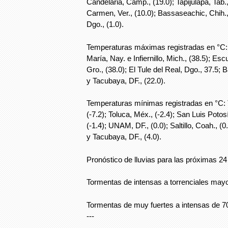
Candelaria, Camp., (19.0); Tapijulapa, Tab.
Carmen, Ver., (10.0); Bassaseachic, Chih.
Dgo., (1.0).
Temperaturas máximas registradas en °C:
María, Nay. e Infiernillo, Mich., (38.5); Esc
Gro., (38.0); El Tule del Real, Dgo., 37.5; Ba
y Tacubaya, DF., (22.0).
Temperaturas mínimas registradas en °C: 
(-7.2); Toluca, Méx., (-2.4); San Luis Poto
(-1.4); UNAM, DF., (0.0); Saltillo, Coah., (0.
y Tacubaya, DF., (4.0).
Pronóstico de lluvias para las próximas 2
Tormentas de intensas a torrenciales mayor
Tormentas de muy fuertes a intensas de 70 
---